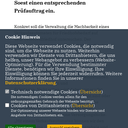
Soest einen entsprechenden
Prüfauftrag ein.
Konkret soll die Verwaltung die Machbarkeit eines
Verkaufsautomaten für Friedhofsbedarf auf
Cookie Hinweis
dem Osthofenfriedhof untersuchen. Der
Osthofenfriedhof ist mit rund 17,3 Hektar Fläche
Diese Webseite verwendet Cookies, die notwendig
sind, um die Webseite zu nutzen. Weiterhin
und etwa 18.000
verwenden wir Dienste von Drittanbietern, die uns
belegten Grabstätten der größte und meistbesuchte
helfen, unser Webangebot zu verbessern (Website-
Optmierung). Für die Verwendung bestimmter
Friedhof in Soest. Viele Bürgerinnen und Bürger
Dienste, benötigen wir Ihre Einwilligung. Ihre
besuchen die Gräber ihrer
Einwilligung können Sie jederzeit widerrufen. Weitere
Angehörigen insbesondere in den Abendstunden
Informationen finden Sie in unserer
Datenschutzerklärung
.
sowie an Wochenenden und
Feiertagen. Nicht selten wird dabei erst vor Ort
Technisch notwendige Cookies (
Übersicht
)
festgestellt, dass Grablichter abgebrannt sind oder
Die notwendigen Cookies werden allein für den
ordnungsgemäßen Gebrauch der Webseite benötigt.
kleinerer Grabschmuck fehlt. Da der örtliche
Cookies von Drittanbietern (
Übersicht
)
Fachhandel zu diesen Zeiten in der Regel
Zur Optimierung unserer Webseite binden wir Dienste und
geschlossen ist, entsteht eine Versorgungslücke.
Angebote von Drittanbietern ein.
Mit einem Verkaufsautomaten können wir den
Menschen eine unkomplizierte, barrierefreie und
Alle akzeptieren
Auswahl speichern