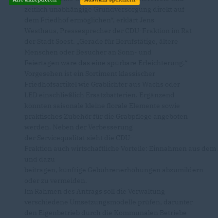
zeitlich unabhängige Grundversorgung direkt auf
dem Friedhof ermöglichen“, erklärt Jens
Westhaus, Pressesprecher der CDU-Fraktion im Rat
der Stadt Soest. „Gerade für Berufstätige, ältere
Menschen oder Besucher an Sonn- und
Feiertagen wäre das eine spürbare Erleichterung.“
Vorgesehen ist ein Sortiment klassischer
Friedhofsartikel wie Grablichter aus Wachs oder
LED einschließlich Ersatzbatterien. Ergänzend
könnten saisonale kleine florale Elemente sowie
praktisches Zubehör für die Grabpflege angeboten
werden. Neben der Verbesserung
der Servicequalität sieht die CDU-
Fraktion auch wirtschaftliche Vorteile: Einnahmen aus 
und dazu
beitragen, künftige Gebührenerhöhungen abzumildern
oder zu vermeiden.
Im Rahmen des Antrags soll die Verwaltung
verschiedene Umsetzungsmodelle prüfen, darunter
den Eigenbetrieb durch die Kommunalen Betriebe