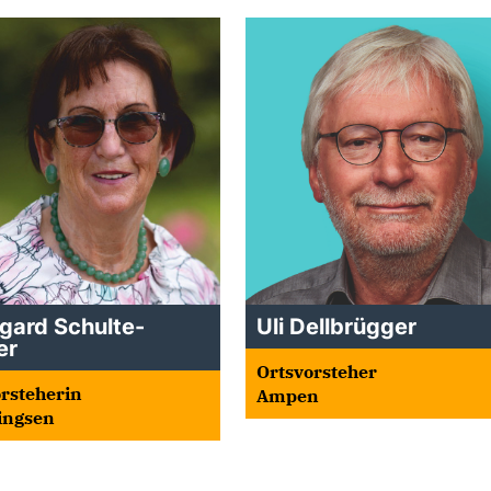
gard Schulte-
Uli Dellbrügger
er
Ortsvorsteher
rsteherin
Ampen
ingsen