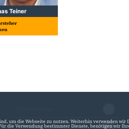
as Teiner
rsteher
nen
CDU Kreis Soest
nd, um die Webseite zu nutzen. Weiterhin verwenden wir Di
r die Verwendung bestimmter Dienste, benötigen wir Ihre 
CDU NRW