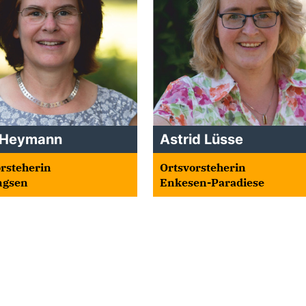
 Heymann
Astrid Lüsse
rsteherin
Ortsvorsteherin
ngsen
Enkesen-Paradiese