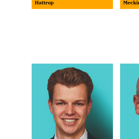
Hattrop
Mecki