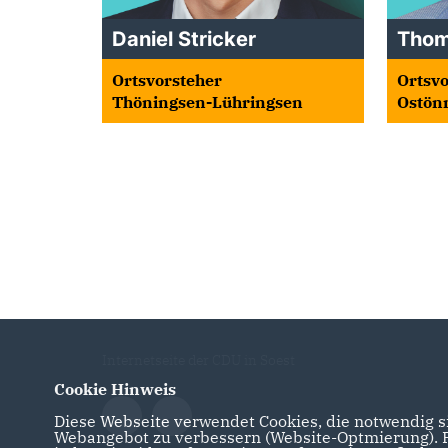
Daniel Stricker
Thom
Ortsvorsteher
Ortsvo
Thöningsen-Lühringsen
Ostön
Internetseite der CDU in Soest
Cookie Hinweis
Diese Webseite verwendet Cookies, die notwendig si
Webangebot zu verbessern (Website-Optmierung). Fü