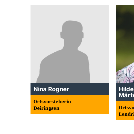
Nina Rogner
Hilde
Märt
Ortsvorsteherin
Ortsvo
Deiringsen
Lendr