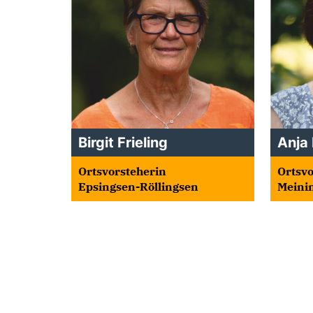
Birgit Frieling
Anja
Ortsvorsteherin
Ortsvo
Epsingsen-Röllingsen
Meini