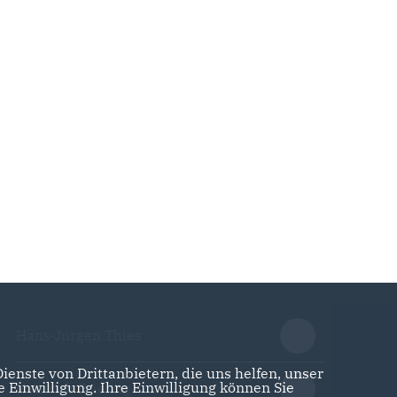
Hans-Jürgen Thies
enste von Drittanbietern, die uns helfen, unser
Einwilligung. Ihre Einwilligung können Sie
Heinrich Frieling