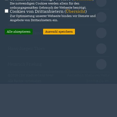
CDU Kreis Soest
Die notwendigen Cookies werden allein für den
ordnungsgemäßen Gebrauch der Webseite benötigt.
Cookies von Drittanbietern (
Übersicht
)
Zur Optimierung unserer Webseite binden wir Dienste und
CDU NRW
Angebote von Drittanbietern ein.
Alle akzeptieren
Auswahl speichern
CDU Deutschlands
Hans-Jürgen Thies
Heinrich Frieling
@2026 CDU Stadtverband Soest
Realisation: Sharkness Media
Alle Rechte vorbehalten.
GmbH & Co. KG